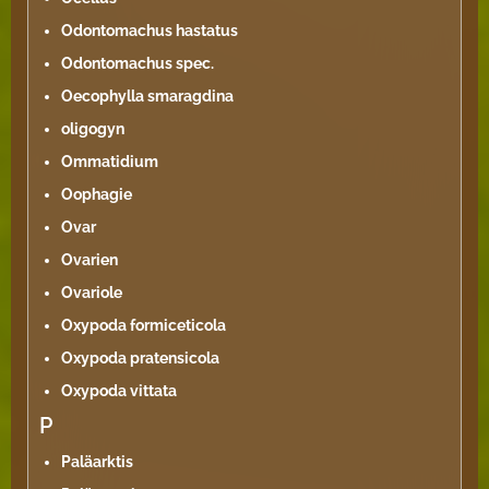
Odontomachus hastatus
Odontomachus spec.
Oecophylla smaragdina
oligogyn
Ommatidium
Oophagie
Ovar
Ovarien
Ovariole
Oxypoda formiceticola
Oxypoda pratensicola
Oxypoda vittata
P
Paläarktis