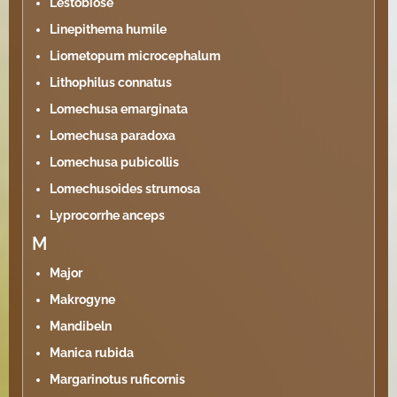
Lestobiose
Linepithema humile
Liometopum microcephalum
Lithophilus connatus
Lomechusa emarginata
Lomechusa paradoxa
Lomechusa pubicollis
Lomechusoides strumosa
Lyprocorrhe anceps
M
Major
Makrogyne
Mandibeln
Manica rubida
Margarinotus ruficornis