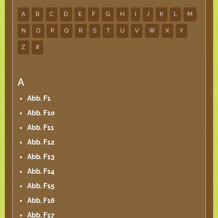
A
B
C
D
E
F
G
H
I
J
K
L
M
N
O
P
Q
R
S
T
U
V
W
X
Y
Z
#
A
Abb. F1
Abb. F10
Abb. F11
Abb. F12
Abb. F13
Abb. F14
Abb. F15
Abb. F16
Abb. F17