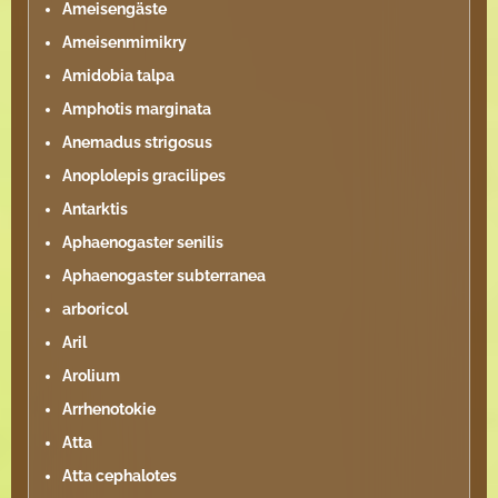
Ameisengäste
Ameisenmimikry
Amidobia talpa
Amphotis marginata
Anemadus strigosus
Anoplolepis gracilipes
Antarktis
Aphaenogaster senilis
Aphaenogaster subterranea
arboricol
Aril
Arolium
Arrhenotokie
Atta
Atta cephalotes