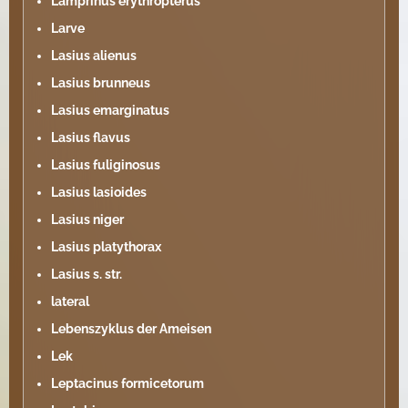
Lamprinus erythropterus
Larve
Lasius alienus
Lasius brunneus
Lasius emarginatus
Lasius flavus
Lasius fuliginosus
Lasius lasioides
Lasius niger
Lasius platythorax
Lasius s. str.
lateral
Lebenszyklus der Ameisen
Lek
Leptacinus formicetorum