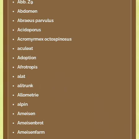
Abb. Z9
Abdomen
Abraeus parvulus
Acidoporus
Acromyrmex octospinosus
aculeat
Adoption
Afrotropis
alat
alitrunk
Allometrie
alpin
Ameisen
Ameisenbrot
Ameisenfarm