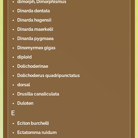
dimorph, Dimorphismus
Dinarda dentata
Dinarda hagensii
Dinarda maerkelii
Dinarda pygmaea
Dinomyrmex gigas
diploid
Dolichoderinae
Dolichoderus quadripunctatus
dorsal
Drusilla canaliculata
Duloten
E
Eciton burchelli
Ectatomma ruidum