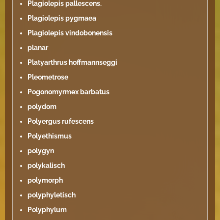
Plagiolepis pallescens.
Plagiolepis pygmaea
Plagiolepis vindobonensis
planar
Platyarthrus hoffmannseggi
Pleometrose
Pogonomyrmex barbatus
polydom
Polyergus rufescens
Polyethismus
polygyn
polykalisch
polymorph
polyphyletisch
Polyphylum