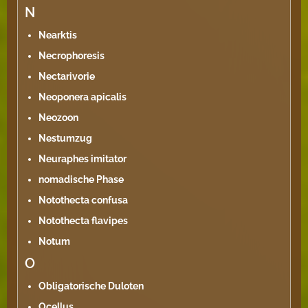
N
Nearktis
Necrophoresis
Nectarivorie
Neoponera apicalis
Neozoon
Nestumzug
Neuraphes imitator
nomadische Phase
Notothecta confusa
Notothecta flavipes
Notum
O
Obligatorische Duloten
Ocellus