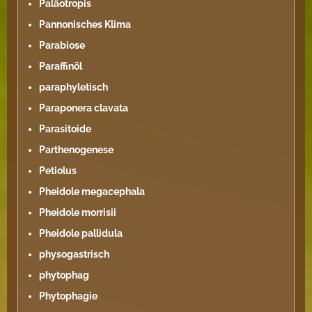
Paläotropis
Pannonisches Klima
Parabiose
Paraffinöl
paraphyletisch
Paraponera clavata
Parasitoide
Parthenogenese
Petiolus
Pheidole megacephala
Pheidole morrisii
Pheidole pallidula
physogastrisch
phytophag
Phytophagie