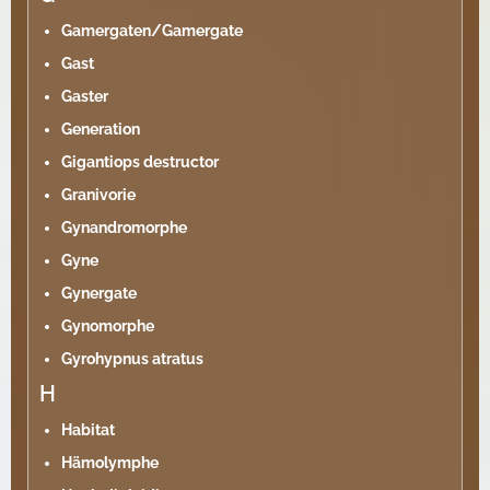
Gamergaten/Gamergate
Gast
Gaster
Generation
Gigantiops destructor
Granivorie
Gynandromorphe
Gyne
Gynergate
Gynomorphe
Gyrohypnus atratus
H
Habitat
Hämolymphe