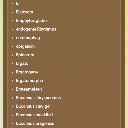
Ei
Elaiosom
Emphylus glaber
endogener Rhythmus
entomophag
epigäisch
Epinotum
Ergate
Ergatogyne
Ergatomorphe
Ernteameisen
Euconnus chrysocomus
Euconnus claviger
Euconnus maeklinii
Euconnus pragensis