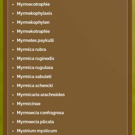
Myrmecotrophie
Myrmekophylaxis
Myrmekophyten
Myrmekotrophie
Myrmetes paykulli
Myrmica rubra
Myrmica ruginodis
Myrmica rugulosa
Myrmica sabuleti
Myrmica schencki
Myrmicaria arachnoides
Myrmicinae
Myrmoecia confragrosa
Myrmoecia plicata
Mystrium mysticum