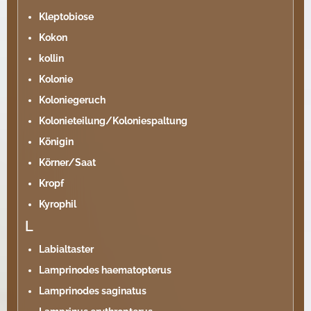
Kleptobiose
Kokon
kollin
Kolonie
Koloniegeruch
Kolonieteilung/Koloniespaltung
Königin
Körner/Saat
Kropf
Kyrophil
L
Labialtaster
Lamprinodes haematopterus
Lamprinodes saginatus