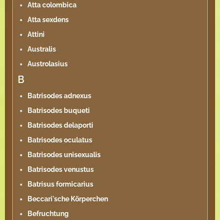
Atta colombica
Atta sexdens
Attini
Australis
Austrolasius
B
Batrisodes adnexus
Batrisodes buqueti
Batrisodes delaporti
Batrisodes oculatus
Batrisodes unisexualis
Batrisodes venustus
Batrisus formicarius
Beccari'sche Körperchen
Befruchtung