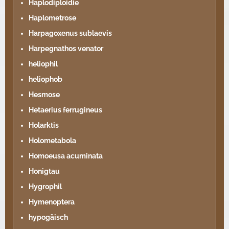
Haplodiploidie
Haplometrose
Harpagoxenus sublaevis
Harpegnathos venator
heliophil
heliophob
Hesmose
Hetaerius ferrugineus
Holarktis
Holometabola
Homoeusa acuminata
Honigtau
Hygrophil
Hymenoptera
hypogäisch