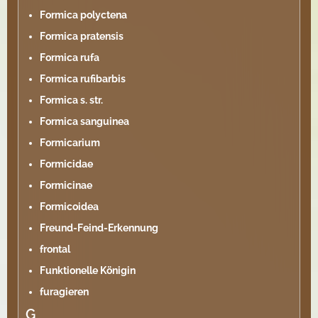
Formica polyctena
Formica pratensis
Formica rufa
Formica rufibarbis
Formica s. str.
Formica sanguinea
Formicarium
Formicidae
Formicinae
Formicoidea
Freund-Feind-Erkennung
frontal
Funktionelle Königin
furagieren
G