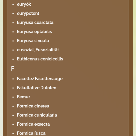
euryök
eurypotent
Euryusa coarctata
Euryusa optabilis
Euryusa sinuata
eusozial, Eusozialität
Euthiconus conicicollis
F
Facette/Facettenauge
Fakultative Duloten
Femur
Formica cinerea
Formica cunicularia
Formica exsecta
Formica fusca