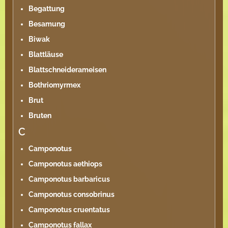
Begattung
Besamung
Biwak
Blattläuse
Blattschneiderameisen
Bothriomyrmex
Brut
Bruten
C
Camponotus
Camponotus aethiops
Camponotus barbaricus
Camponotus consobrinus
Camponotus cruentatus
Camponotus fallax