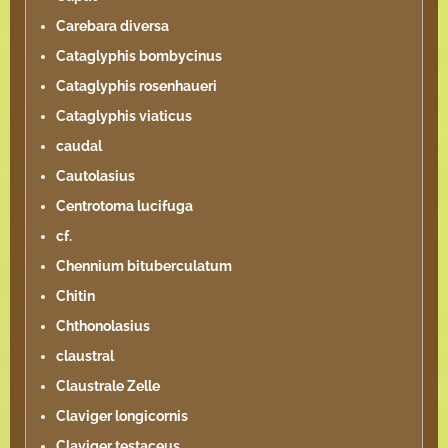
Carebara diversa
Cataglyphis bombycinus
Cataglyphis rosenhaueri
Cataglyphis viaticus
caudal
Cautolasius
Centrotoma lucifuga
cf.
Chennium bituberculatum
Chitin
Chthonolasius
claustral
Claustrale Zelle
Claviger longicornis
Claviger testaceus