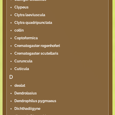
Clypeus
Clytra laeviuscula
Clytra quadripunctata
collin
Coptoformica
Crematogaster rogenhoferi
Crematogaster scutellaris
Curuncula
Cuticula
D
dealat
Dendrolasius
Dendrophilus pygmaeus
Dichthadiigyne