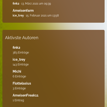
fink2
13. März 2021 um 09:39
Ameisenfarm
ice_trey
15. Februar 2021 um 13:58
Aktivste Autoren
fink2
383 Einträge
ice_trey
143 Einträge
Michi
6 Einträge
Flottelasius
3 Einträge
AmeisenFreak11
1 Eintrag