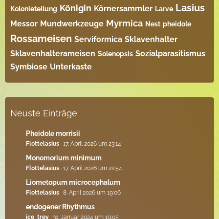
Lasius
Königin
Körnersammler
Kolonieteilung
Larve
Myrmica
Messor
Mundwerkzeuge
Nest
pheidole
Rossameisen
Serviformica
Sklavenhalter
Sklavenhalterameisen
Sozialparasitismus
Solenopsis
Symbiose
Unterkaste
Neuste Einträge
Pheidole morrisii
Flottelasius
17. April 2026 um 23:14
Monomorium minimum
Flottelasius
17. April 2026 um 22:54
Liometopum microcephalum
Flottelasius
8. April 2026 um 19:06
endogener Rhythmus
ice_trey
31. Januar 2024 um 19:05