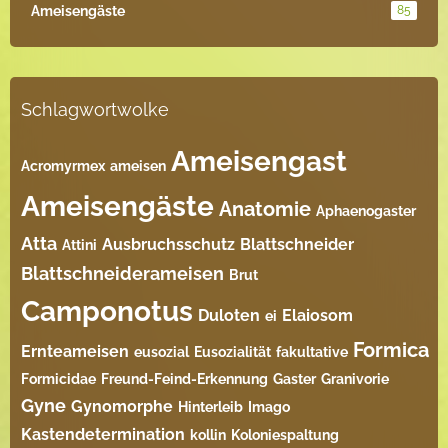
Ameisengäste
85
Schlagwortwolke
Ameisengast
Acromyrmex
ameisen
Ameisengäste
Anatomie
Aphaenogaster
Atta
Ausbruchsschutz
Blattschneider
Attini
Blattschneiderameisen
Brut
Camponotus
Duloten
Elaiosom
ei
Formica
Ernteameisen
eusozial
Eusozialität
fakultative
Formicidae
Freund-Feind-Erkennung
Gaster
Granivorie
Gyne
Gynomorphe
Hinterleib
Imago
Kastendetermination
kollin
Koloniespaltung