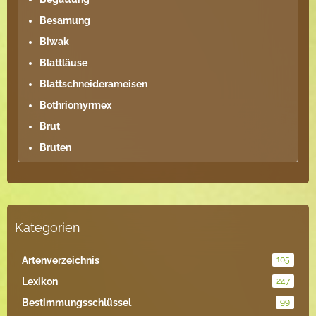
Besamung
Biwak
Blattläuse
Blattschneiderameisen
Bothriomyrmex
Brut
Bruten
Kategorien
Artenverzeichnis
105
Lexikon
247
Bestimmungsschlüssel
99