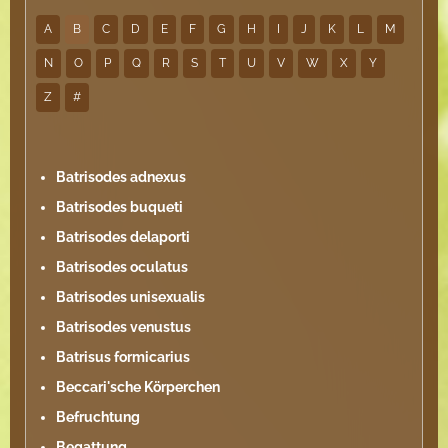
A
B
C
D
E
F
G
H
I
J
K
L
M
N
O
P
Q
R
S
T
U
V
W
X
Y
Z
#
Batrisodes adnexus
Batrisodes buqueti
Batrisodes delaporti
Batrisodes oculatus
Batrisodes unisexualis
Batrisodes venustus
Batrisus formicarius
Beccari'sche Körperchen
Befruchtung
Begattung