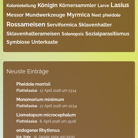
Lasius
Königin
Körnersammler
Kolonieteilung
Larve
Myrmica
Messor
Mundwerkzeuge
Nest
pheidole
Rossameisen
Serviformica
Sklavenhalter
Sklavenhalterameisen
Sozialparasitismus
Solenopsis
Symbiose
Unterkaste
Neuste Einträge
Pheidole morrisii
Flottelasius
17. April 2026 um 23:14
Monomorium minimum
Flottelasius
17. April 2026 um 22:54
Liometopum microcephalum
Flottelasius
8. April 2026 um 19:06
endogener Rhythmus
ice_trey
31. Januar 2024 um 19:05