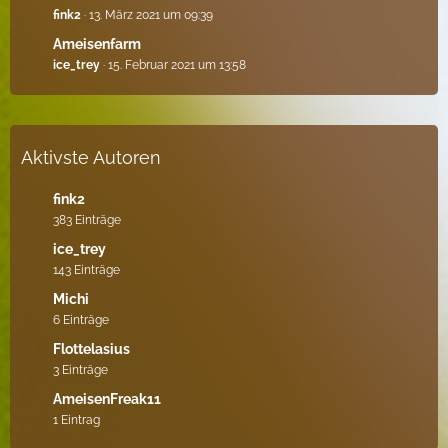
fink2
13. März 2021 um 09:39
Ameisenfarm
ice_trey
15. Februar 2021 um 13:58
Aktivste Autoren
fink2
383 Einträge
ice_trey
143 Einträge
Michi
6 Einträge
Flottelasius
3 Einträge
AmeisenFreak11
1 Eintrag