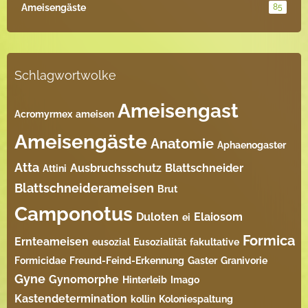
Ameisengäste
85
Schlagwortwolke
Ameisengast
Acromyrmex
ameisen
Ameisengäste
Anatomie
Aphaenogaster
Atta
Ausbruchsschutz
Blattschneider
Attini
Blattschneiderameisen
Brut
Camponotus
Duloten
Elaiosom
ei
Formica
Ernteameisen
eusozial
Eusozialität
fakultative
Formicidae
Freund-Feind-Erkennung
Gaster
Granivorie
Gyne
Gynomorphe
Hinterleib
Imago
Kastendetermination
kollin
Koloniespaltung