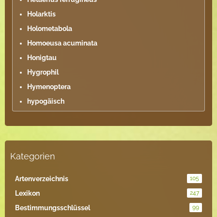
Holarktis
Holometabola
Homoeusa acuminata
Honigtau
Hygrophil
Hymenoptera
hypogäisch
Kategorien
Artenverzeichnis
105
Lexikon
247
Bestimmungsschlüssel
99