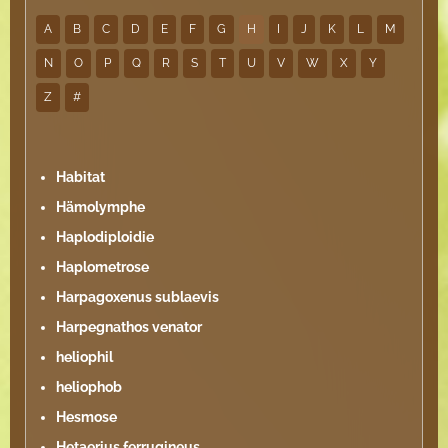
A
B
C
D
E
F
G
H
I
J
K
L
M
N
O
P
Q
R
S
T
U
V
W
X
Y
Z
#
Habitat
Hämolymphe
Haplodiploidie
Haplometrose
Harpagoxenus sublaevis
Harpegnathos venator
heliophil
heliophob
Hesmose
Hetaerius ferrugineus