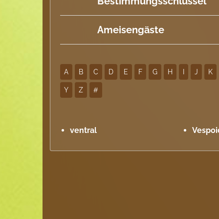
Bestimmungsschlüssel
Ameisengäste
A
B
C
D
E
F
G
H
I
J
K
Y
Z
#
ventral
Vespoi