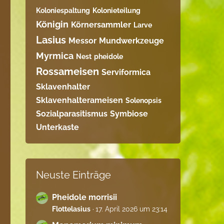
Koloniespaltung
Kolonieteilung
Königin
Körnersammler
Larve
Lasius
Messor
Mundwerkzeuge
Myrmica
Nest
pheidole
Rossameisen
Serviformica
Sklavenhalter
Sklavenhalterameisen
Solenopsis
Sozialparasitismus
Symbiose
Unterkaste
Neuste Einträge
Pheidole morrisii
Flottelasius
17. April 2026 um 23:14