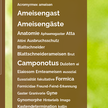
Acromyrmex
ameisen
Ameisengast
Ameisengäste
Anatomie
Atta
Aphaenogaster
Ausbruchsschutz
Attini
Blattschneider
Blattschneiderameisen
Brut
Camponotus
Duloten
ei
Elaiosom
Ernteameisen
eusozial
Formica
Eusozialität
fakultative
Formicidae
Freund-Feind-Erkennung
Gyne
Gaster
Granivorie
Gynomorphe
Hinterleib
Imago
Kastendetermination
kollin