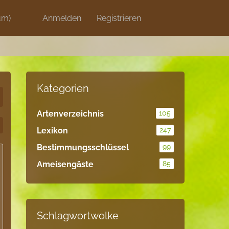
um)
Discord
Anmelden
Artikel
Registrieren
Blog
Shops
Kategorien
Artenverzeichnis
105
Lexikon
247
Bestimmungsschlüssel
99
Ameisengäste
85
Schlagwortwolke