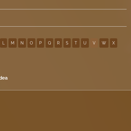
L
M
N
O
P
Q
R
S
T
U
V
W
X
dea