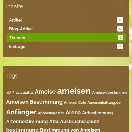
Inhalte
Artikel
0
Blog-Artikel
0
Themen
1
Einträge
0
Tags
ameisen
Ameise
3D
?
aciculatus
Ameisen bestimmen
Ameisen Bestimmung
AmeisenCafé
Ameisenhaltung.de
Anfänger
Arena
Artbestimmung
Aphaenogaster
Artenbestimmung
Atta
Ausbruchsschutz
bestimmung
Bestimmung von Ameisen