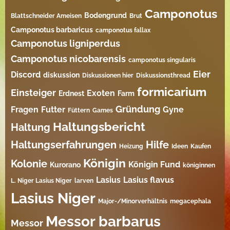
Camponotus
Bodengrund
Blattschneider Ameisen
Brut
Camponotus barbaricus
camponotus fallax
Camponotus ligniperdus
Camponotus nicobarensis
camponotus singularis
Eier
Discord
diskussion
Diskussionen hier
Diskussionsthread
formicarium
Einsteiger
Exoten
Erdnest
Farm
Gründung
Fragen
Futter
Gyne
Füttern
Games
Haltungsbericht
Haltung
Haltungserfahrungen
Hilfe
Heizung
Ideen
Kaufen
Königin
Kolonie
Königin Fund
Kurorano
königinnen
Lasius
Lasius flavus
L. Niger Lasius Niger
larven
Lasius Niger
Major-/Minorverhältnis
megacephala
Messor barbarus
Messor