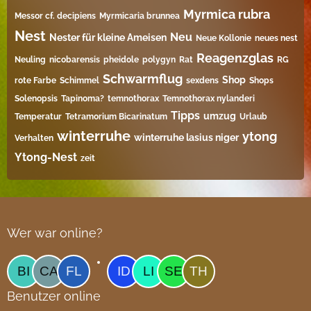
Myrmica rubra
Messor cf. decipiens
Myrmicaria brunnea
Nest
Neu
Nester für kleine Ameisen
Neue Kollonie
neues nest
Reagenzglas
Neuling
nicobarensis
pheidole
polygyn
Rat
RG
Schwarmflug
Shop
rote Farbe
Schimmel
sexdens
Shops
Solenopsis
Tapinoma?
temnothorax
Temnothorax nylanderi
Tipps
umzug
Temperatur
Tetramorium Bicarinatum​
Urlaub
winterruhe
ytong
winterruhe lasius niger
Verhalten
Ytong-Nest
zeit
Wer war online?
Benutzer online