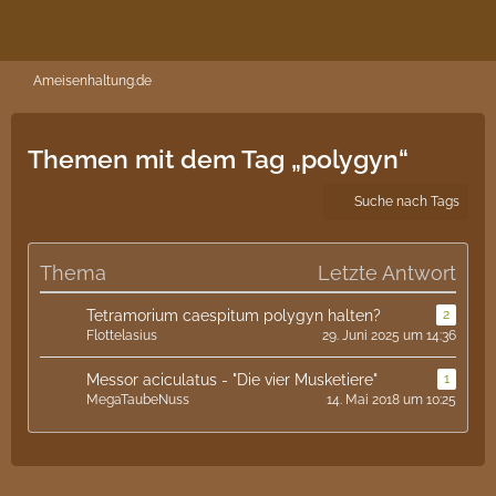
Ameisenhaltung.de
Themen mit dem Tag „polygyn“
Suche nach Tags
Thema
Letzte Antwort
Tetramorium caespitum polygyn halten?
2
Flottelasius
29. Juni 2025 um 14:36
Messor aciculatus - "Die vier Musketiere"
1
MegaTaubeNuss
14. Mai 2018 um 10:25