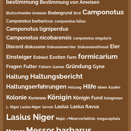
bestimmung
Bestimmung von Ameisen
Camponotus
Bodengrund
Blattschneider Ameisen
Brut
Camponotus barbaricus
camponotus fallax
Camponotus ligniperdus
Camponotus nicobarensis
camponotus singularis
Eier
Discord
diskussion
Diskussionen hier
Diskussionsthread
formicarium
Einsteiger
Exoten
Erdnest
Farm
Gründung
Fragen
Futter
Gyne
Füttern
Games
Haltungsbericht
Haltung
Haltungserfahrungen
Hilfe
Heizung
Ideen
Kaufen
Königin
Kolonie
Königin Fund
Kurorano
königinnen
Lasius
Lasius flavus
L. Niger Lasius Niger
larven
Lasius Niger
Major-/Minorverhältnis
megacephala
Messor barbarus