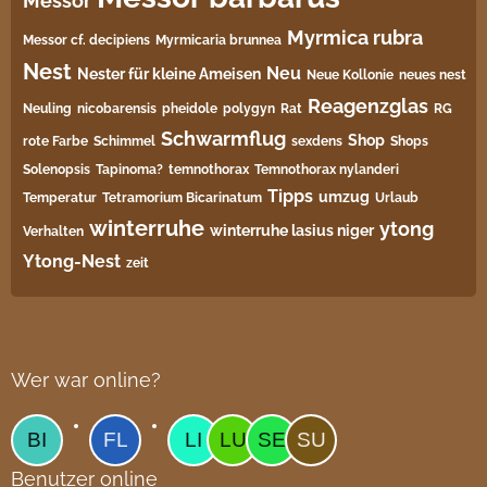
Messor
Myrmica rubra
Messor cf. decipiens
Myrmicaria brunnea
Nest
Neu
Nester für kleine Ameisen
Neue Kollonie
neues nest
Reagenzglas
Neuling
nicobarensis
pheidole
polygyn
Rat
RG
Schwarmflug
Shop
rote Farbe
Schimmel
sexdens
Shops
Solenopsis
Tapinoma?
temnothorax
Temnothorax nylanderi
Tipps
umzug
Temperatur
Tetramorium Bicarinatum​
Urlaub
winterruhe
ytong
winterruhe lasius niger
Verhalten
Ytong-Nest
zeit
Wer war online?
Benutzer online