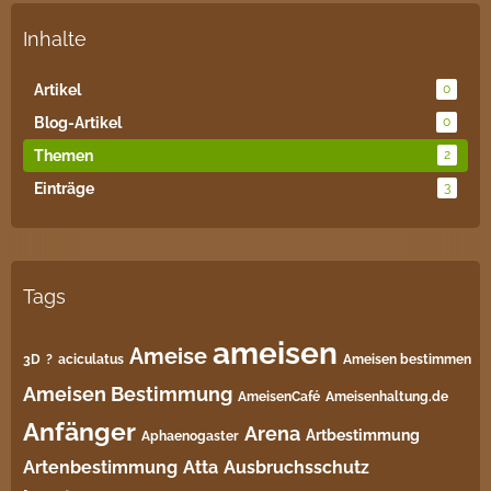
Inhalte
Artikel
0
Blog-Artikel
0
Themen
2
Einträge
3
Tags
ameisen
Ameise
3D
?
aciculatus
Ameisen bestimmen
Ameisen Bestimmung
AmeisenCafé
Ameisenhaltung.de
Anfänger
Arena
Artbestimmung
Aphaenogaster
Artenbestimmung
Atta
Ausbruchsschutz