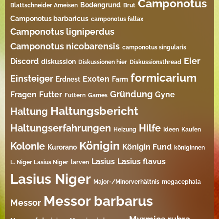
Camponotus
Bodengrund
Blattschneider Ameisen
Brut
Camponotus barbaricus
camponotus fallax
Camponotus ligniperdus
Camponotus nicobarensis
camponotus singularis
Eier
Discord
diskussion
Diskussionen hier
Diskussionsthread
formicarium
Einsteiger
Exoten
Erdnest
Farm
Gründung
Fragen
Futter
Gyne
Füttern
Games
Haltungsbericht
Haltung
Haltungserfahrungen
Hilfe
Heizung
Ideen
Kaufen
Königin
Kolonie
Königin Fund
Kurorano
königinnen
Lasius
Lasius flavus
L. Niger Lasius Niger
larven
Lasius Niger
Major-/Minorverhältnis
megacephala
Messor barbarus
Messor