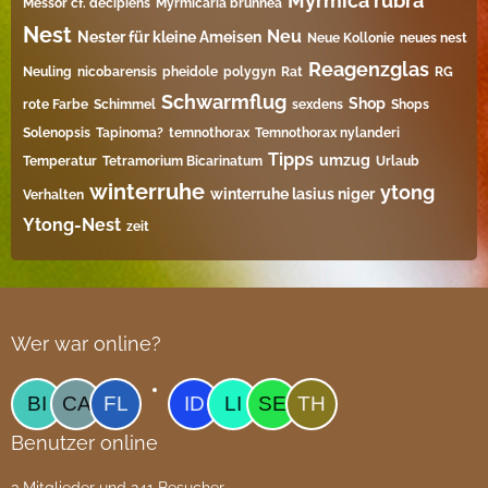
Myrmica rubra
Messor cf. decipiens
Myrmicaria brunnea
Nest
Neu
Nester für kleine Ameisen
Neue Kollonie
neues nest
Reagenzglas
Neuling
nicobarensis
pheidole
polygyn
Rat
RG
Schwarmflug
Shop
rote Farbe
Schimmel
sexdens
Shops
Solenopsis
Tapinoma?
temnothorax
Temnothorax nylanderi
Tipps
umzug
Temperatur
Tetramorium Bicarinatum​
Urlaub
winterruhe
ytong
winterruhe lasius niger
Verhalten
Ytong-Nest
zeit
Wer war online?
Benutzer online
3 Mitglieder und 241 Besucher