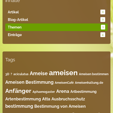
Inhalte
Artikel
0
Blog-Artikel
0
Themen
1
Einträge
4
Tags
ameisen
Ameise
3D
?
aciculatus
Ameisen bestimmen
Ameisen Bestimmung
AmeisenCafé
Ameisenhaltung.de
Anfänger
Arena
Artbestimmung
Aphaenogaster
Artenbestimmung
Atta
Ausbruchsschutz
bestimmung
Bestimmung von Ameisen