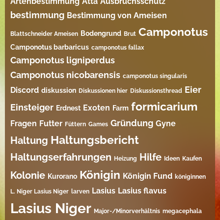
Artenbestimmung
Atta
Ausbruchsschutz
bestimmung
Bestimmung von Ameisen
Camponotus
Bodengrund
Blattschneider Ameisen
Brut
Camponotus barbaricus
camponotus fallax
Camponotus ligniperdus
Camponotus nicobarensis
camponotus singularis
Eier
Discord
diskussion
Diskussionen hier
Diskussionsthread
formicarium
Einsteiger
Exoten
Erdnest
Farm
Gründung
Fragen
Futter
Gyne
Füttern
Games
Haltungsbericht
Haltung
Haltungserfahrungen
Hilfe
Heizung
Ideen
Kaufen
Königin
Kolonie
Königin Fund
Kurorano
königinnen
Lasius
Lasius flavus
L. Niger Lasius Niger
larven
Lasius Niger
Major-/Minorverhältnis
megacephala