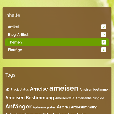
Inhalte
Artikel
0
Blog-Artikel
0
Themen
2
Einträge
4
Tags
ameisen
Ameise
3D
?
aciculatus
Ameisen bestimmen
Ameisen Bestimmung
AmeisenCafé
Ameisenhaltung.de
Anfänger
Arena
Artbestimmung
Aphaenogaster