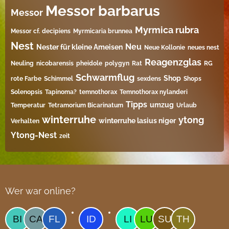
Messor barbarus
Messor
Myrmica rubra
Messor cf. decipiens
Myrmicaria brunnea
Nest
Neu
Nester für kleine Ameisen
Neue Kollonie
neues nest
Reagenzglas
Neuling
nicobarensis
pheidole
polygyn
Rat
RG
Schwarmflug
Shop
rote Farbe
Schimmel
sexdens
Shops
Solenopsis
Tapinoma?
temnothorax
Temnothorax nylanderi
Tipps
umzug
Temperatur
Tetramorium Bicarinatum​
Urlaub
winterruhe
ytong
winterruhe lasius niger
Verhalten
Ytong-Nest
zeit
Wer war online?