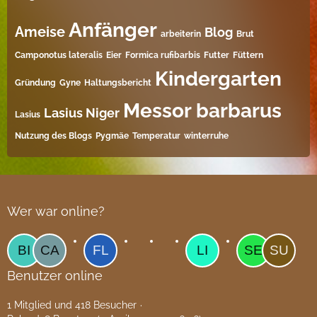
Anfänger
Ameise
Blog
arbeiterin
Brut
Camponotus lateralis
Eier
Formica rufibarbis
Futter
Füttern
Kindergarten
Gründung
Gyne
Haltungsbericht
Messor barbarus
Lasius Niger
Lasius
Nutzung des Blogs
Pygmäe
Temperatur
winterruhe
Wer war online?
Benutzer online
1 Mitglied und 418 Besucher