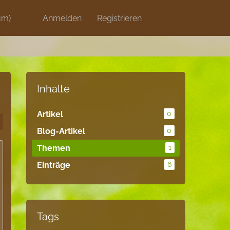
um)
Discord
Anmelden
Artikel
Registrieren
Blog
Shops
Inhalte
Artikel
0
Blog-Artikel
0
Themen
1
Einträge
6
Tags