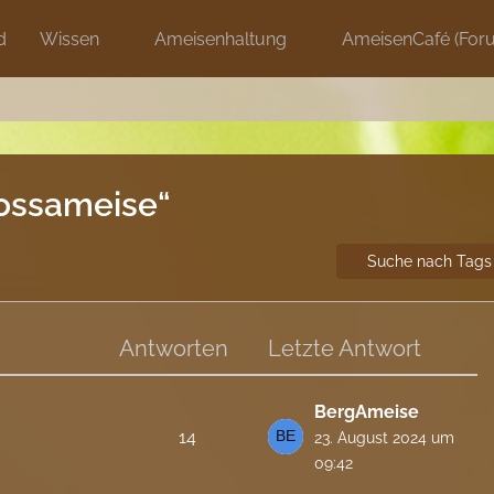
d
Wissen
Ameisenhaltung
AmeisenCafé (For
ossameise“
Suche nach Tags
Antworten
Letzte Antwort
BergAmeise
14
23. August 2024 um
09:42