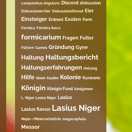
Discord
diskussion
camponotus singularis
Eier
Diskussionen hier
Diskussionsthread
Einsteiger
Exoten
Erdnest
Farm
Formica
Formica fusca
formicarium
Fragen
Futter
Gründung
Gyne
Füttern
Games
Haltungsbericht
Haltung
Haltungserfahrungen
Heizung
Hilfe
Kolonie
Kurorano
Ideen
Kaufen
Königin
Königin Fund
königinnen
Lasius
L. Niger Lasius Niger
Lasius Niger
Lasius flavus
Major-/Minorverhältnis
megacephala
Messor