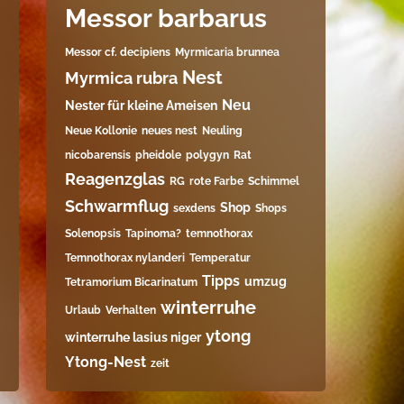
Messor barbarus
Messor cf. decipiens
Myrmicaria brunnea
Nest
Myrmica rubra
Neu
Nester für kleine Ameisen
Neue Kollonie
neues nest
Neuling
nicobarensis
pheidole
polygyn
Rat
Reagenzglas
RG
rote Farbe
Schimmel
Schwarmflug
Shop
sexdens
Shops
Solenopsis
Tapinoma?
temnothorax
Temnothorax nylanderi
Temperatur
Tipps
umzug
Tetramorium Bicarinatum​
winterruhe
Urlaub
Verhalten
ytong
winterruhe lasius niger
Ytong-Nest
zeit