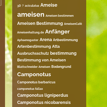
Ameise
3D
?
aciculatus
ameisen
Ameisen bestimmen
Ameisen Bestimmung
AmeisenCafé
Anfänger
Ameisenhaltung.de
Arena
Artbestimmung
Aphaenogaster
Artenbestimmung
Atta
bestimmung
Ausbruchsschutz
Bestimmung von Ameisen
Bodengrund
Blattschneider Ameisen
Camponotus
Camponotus barbaricus
camponotus fallax
Camponotus ligniperdus
Camponotus nicobarensis