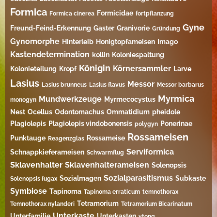
Formica
Formicidae
Formica cinerea
fortpflanzung
Gyne
Freund-Feind-Erkennung
Gaster
Granivorie
Gründung
Gynomorphe
Hinterleib
Honigtopfameisen
Imago
Kastendetermination
kollin
Koloniespaltung
Königin
Körnersammler
Kolonieteilung
Kropf
Larve
Lasius
Messor
Lasius brunneus
Lasius flavus
Messor barbarus
Myrmica
Mundwerkzeuge
Myrmecocystus
monogyn
Nest
Ocellus
Odontomachus
Ommatidium
pheidole
Plagiolepis
Plagiolepis vindobonensis
Ponerinae
polygyn
Rossameisen
Punktauge
Rossameise
Reagenzglas
Serviformica
Schnappkieferameisen
Schwarmflug
Sklavenhalter
Sklavenhalterameisen
Solenopsis
Sozialparasitismus
Sozialmagen
Subkaste
Solenopsis fugax
Symbiose
Tapinoma
Tapinoma erraticum
temnothorax
Tetramorium
Temnothorax nylanderi
Tetramorium Bicarinatum​
Unterkaste
Unterfamilie
Unterkasten
ytong