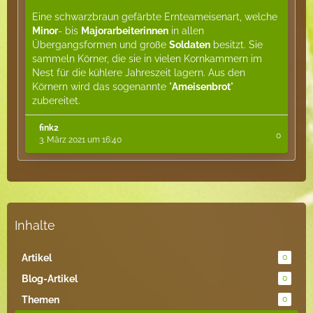
Eine schwarzbraun gefärbte Ernteameisenart, welche
Minor
- bis
Majorarbeiterinnen
in allen
Übergangsformen und große
Soldaten
besitzt. Sie
sammeln Körner, die sie in vielen Kornkammern im
Nest für die kühlere Jahreszeit lagern. Aus den
Körnern wird das sogenannte "
Ameisenbrot
"
zubereitet.
fink2
0
3. März 2021 um 16:40
Inhalte
Artikel
0
Blog-Artikel
0
Themen
0