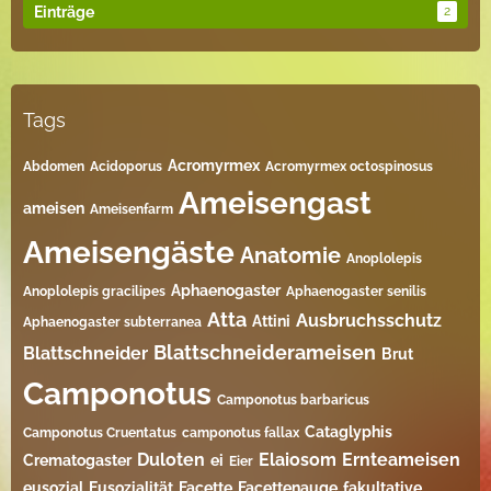
Einträge
2
Tags
Acromyrmex
Abdomen
Acidoporus
Acromyrmex octospinosus
Ameisengast
ameisen
Ameisenfarm
Ameisengäste
Anatomie
Anoplolepis
Aphaenogaster
Anoplolepis gracilipes
Aphaenogaster senilis
Atta
Ausbruchsschutz
Attini
Aphaenogaster subterranea
Blattschneiderameisen
Blattschneider
Brut
Camponotus
Camponotus barbaricus
Cataglyphis
Camponotus Cruentatus
camponotus fallax
Duloten
Elaiosom
Ernteameisen
Crematogaster
ei
Eier
eusozial
Eusozialität
Facette
Facettenauge
fakultative