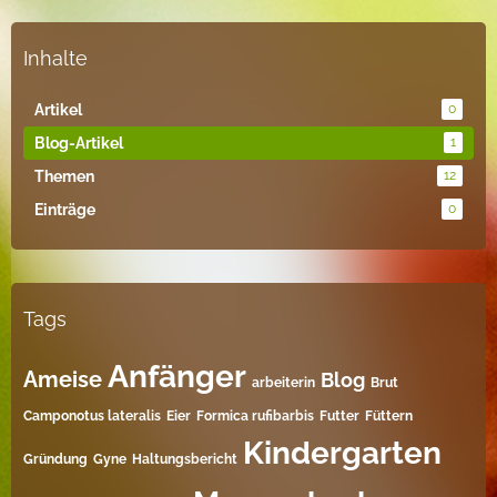
Inhalte
Artikel
0
Blog-Artikel
1
Themen
12
Einträge
0
Tags
Anfänger
Ameise
Blog
arbeiterin
Brut
Camponotus lateralis
Eier
Formica rufibarbis
Futter
Füttern
Kindergarten
Gründung
Gyne
Haltungsbericht