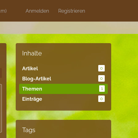
um)
Discord
Anmelden
Artikel
Registrieren
Blog
Shops
Inhalte
Artikel
0
Blog-Artikel
0
Themen
1
Einträge
0
Tags