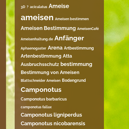
Ameise
3D
?
aciculatus
ameisen
Ameisen bestimmen
Ameisen Bestimmung
AmeisenCafé
Anfänger
Ameisenhaltung.de
Arena
Artbestimmung
Aphaenogaster
Artenbestimmung
Atta
bestimmung
Ausbruchsschutz
Bestimmung von Ameisen
Bodengrund
Blattschneider Ameisen
Camponotus
Camponotus barbaricus
camponotus fallax
Camponotus ligniperdus
Camponotus nicobarensis