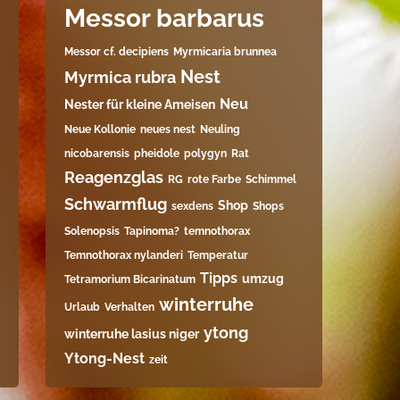
Messor barbarus
Messor cf. decipiens
Myrmicaria brunnea
Nest
Myrmica rubra
Neu
Nester für kleine Ameisen
Neue Kollonie
neues nest
Neuling
nicobarensis
pheidole
polygyn
Rat
Reagenzglas
RG
rote Farbe
Schimmel
Schwarmflug
Shop
sexdens
Shops
Solenopsis
Tapinoma?
temnothorax
Temnothorax nylanderi
Temperatur
Tipps
umzug
Tetramorium Bicarinatum​
winterruhe
Urlaub
Verhalten
ytong
winterruhe lasius niger
Ytong-Nest
zeit