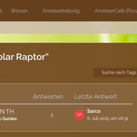
d
Wissen
Ameisenhaltung
AmeisenCafé (For
lar Raptor“
Suche nach Tags
Antworten
Letzte Antwort
ON TH
Sarco
2
6. Juli 2025 um 06:31
k-Guides