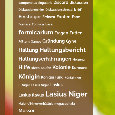
Discord
diskussion
camponotus singularis
Eier
Diskussionen hier
Diskussionsthread
Einsteiger
Exoten
Erdnest
Farm
Formica
Formica fusca
formicarium
Fragen
Futter
Gründung
Gyne
Füttern
Games
Haltungsbericht
Haltung
Haltungserfahrungen
Heizung
Hilfe
Kolonie
Kurorano
Ideen
Kaufen
Königin
Königin Fund
königinnen
Lasius
L. Niger Lasius Niger
Lasius Niger
Lasius flavus
Major-/Minorverhältnis
megacephala
Messor