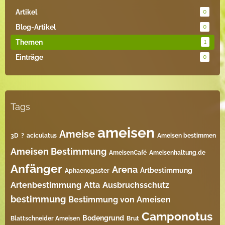
Artikel
0
Blog-Artikel
0
Themen
1
Einträge
0
Tags
ameisen
Ameise
3D
?
aciculatus
Ameisen bestimmen
Ameisen Bestimmung
AmeisenCafé
Ameisenhaltung.de
Anfänger
Arena
Artbestimmung
Aphaenogaster
Artenbestimmung
Atta
Ausbruchsschutz
bestimmung
Bestimmung von Ameisen
Camponotus
Bodengrund
Blattschneider Ameisen
Brut