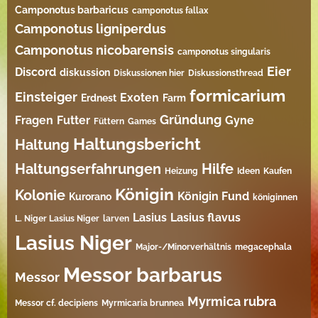
Camponotus barbaricus
camponotus fallax
Camponotus ligniperdus
Camponotus nicobarensis
camponotus singularis
Eier
Discord
diskussion
Diskussionen hier
Diskussionsthread
formicarium
Einsteiger
Exoten
Erdnest
Farm
Gründung
Fragen
Futter
Gyne
Füttern
Games
Haltungsbericht
Haltung
Haltungserfahrungen
Hilfe
Heizung
Ideen
Kaufen
Königin
Kolonie
Königin Fund
Kurorano
königinnen
Lasius
Lasius flavus
L. Niger Lasius Niger
larven
Lasius Niger
Major-/Minorverhältnis
megacephala
Messor barbarus
Messor
Myrmica rubra
Messor cf. decipiens
Myrmicaria brunnea