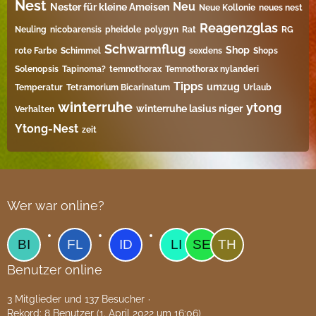
Nest
Neu
Nester für kleine Ameisen
Neue Kollonie
neues nest
Reagenzglas
Neuling
nicobarensis
pheidole
polygyn
Rat
RG
Schwarmflug
Shop
rote Farbe
Schimmel
sexdens
Shops
Solenopsis
Tapinoma?
temnothorax
Temnothorax nylanderi
Tipps
umzug
Temperatur
Tetramorium Bicarinatum​
Urlaub
winterruhe
ytong
winterruhe lasius niger
Verhalten
Ytong-Nest
zeit
Wer war online?
Benutzer online
3 Mitglieder und 137 Besucher
Rekord: 8 Benutzer (
1. April 2022 um 16:06
)