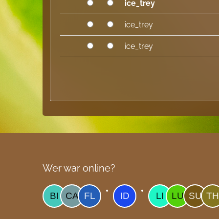
ice_trey
ice_trey
ice_trey
Wer war online?