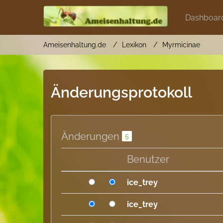
Dashboar
Ameisenhaltung.de
Lexikon
Myrmicinae
Änderungsprotokoll
Änderungen
5
Benutzer
ice_trey
ice_trey