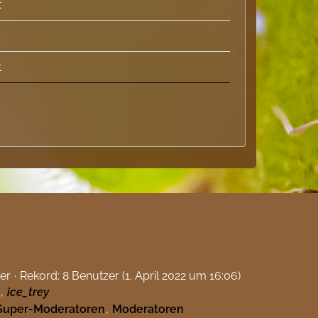
t
t
er
Rekord: 8 Benutzer (
1. April 2022 um 16:06
)
ice_trey
Super-Moderatoren
Moderatoren