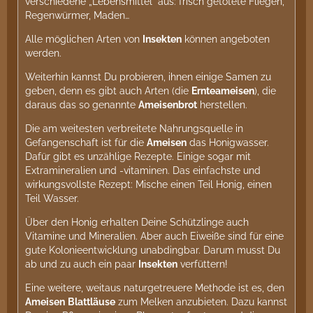
verschiedene „Lebensmittel“ aus: frisch getötete Fliegen,
Regenwürmer, Maden…
Alle möglichen Arten von
Insekten
können angeboten
werden.
Weiterhin kannst Du probieren, ihnen einige Samen zu
geben, denn es gibt auch Arten (die
Ernteameisen
), die
daraus das so genannte
Ameisenbrot
herstellen.
Die am weitesten verbreitete Nahrungsquelle in
Gefangenschaft ist für die
Ameisen
das Honigwasser.
Dafür gibt es unzählige Rezepte. Einige sogar mit
Extramineralien und -vitaminen. Das einfachste und
wirkungsvollste Rezept: Mische einen Teil Honig, einen
Teil Wasser.
Über den Honig erhalten Deine Schützlinge auch
Vitamine und Mineralien. Aber auch Eiweiße sind für eine
gute Kolonieentwicklung unabdingbar. Darum musst Du
ab und zu auch ein paar
Insekten
verfüttern!
Eine weitere, weitaus naturgetreuere Methode ist es, den
Ameisen
Blattläuse
zum Melken anzubieten. Dazu kannst