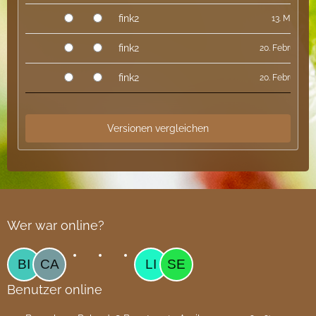
fink2
13. März 20
fink2
20. Februar 20
fink2
20. Februar 20
Wer war online?
Benutzer online