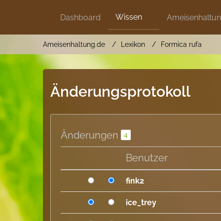
Wissen
Dashboard
Ameisenhaltu
Ameisenhaltung.de
Lexikon
Formica rufa
Änderungsprotokoll
Änderungen
4
Benutzer
fink2
ice_trey