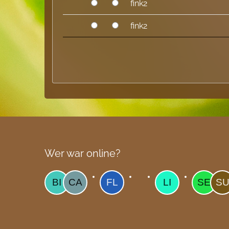
fink2
fink2
Wer war online?