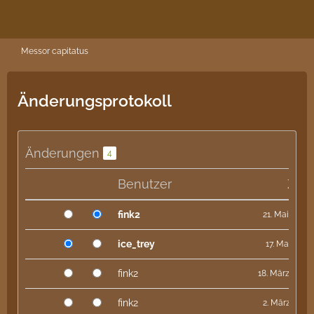
Messor capitatus
Änderungsprotokoll
Änderungen
4
Benutzer
Zeit
fink2
21. Mai 2021 
ice_trey
17. Mai 2021
fink2
18. März 2021 
fink2
2. März 2021 