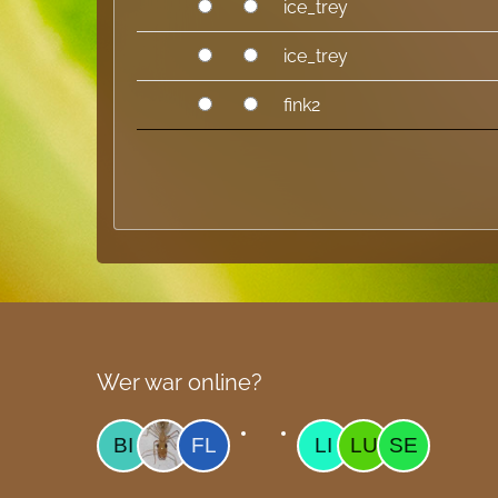
ice_trey
ice_trey
fink2
Wer war online?