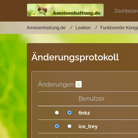
Dashboar
Ameisenhaltung.de
Lexikon
Funktionelle König
Änderungsprotokoll
Änderungen
5
Benutzer
fink2
ice_trey