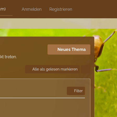
um)
Discord
Anmelden
Artikel
Registrieren
Blog
Shops
Neues Thema
t treten.
Alle als gelesen markieren
Filter