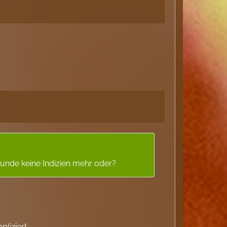
Runde keine Indizien mehr oder?
liziert.