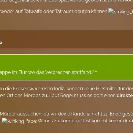
e entweder auf Tatwaffe oder Tatraum deuten können
12
reppe im Flur wo das Verbrechen stattfand.^^
n die Erbsen waren kein Indiz, sondern eine Hilfsmittel für d
den Ort des Mordes zu. Laut Regel muss es dort einen
direkt
Mörder aussuchen, da wir deine Runde ja nicht zu Ende gespi
r
Wenns zu kompliziert ist kommt keiner drau