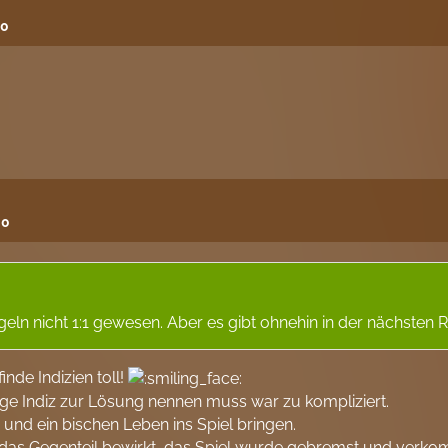
30
00
geln nicht 1:1 gewesen. Aber es gibt ohnehin in der nächsten 
inde Indizien toll!
ige Indiz zur Lösung nennen muss war zu kompliziert.
n und ein bischen Leben ins Spiel bringen.
 das Gegenteil bewirkt, das Spiel wurde gebremst und verkomp