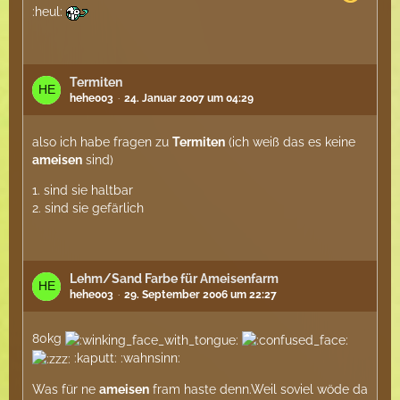
:heul:
Termiten
hehe003
24. Januar 2007 um 04:29
also ich habe fragen zu
Termiten
(ich weiß das es keine
ameisen
sind)
1. sind sie haltbar
2. sind sie gefärlich
Lehm/Sand Farbe für Ameisenfarm
hehe003
29. September 2006 um 22:27
80kg
:kaputt: :wahnsinn:
Was für ne
ameisen
fram haste denn.Weil soviel wöde da