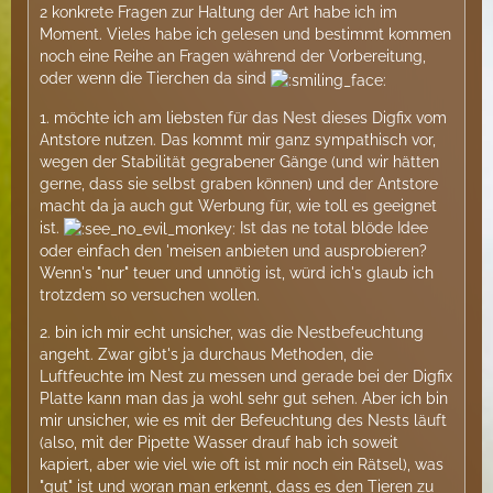
2 konkrete Fragen zur Haltung der Art habe ich im
Moment. Vieles habe ich gelesen und bestimmt kommen
noch eine Reihe an Fragen während der Vorbereitung,
oder wenn die Tierchen da sind
1. möchte ich am liebsten für das Nest dieses Digfix vom
Antstore nutzen. Das kommt mir ganz sympathisch vor,
wegen der Stabilität gegrabener Gänge (und wir hätten
gerne, dass sie selbst graben können) und der Antstore
macht da ja auch gut Werbung für, wie toll es geeignet
ist.
Ist das ne total blöde Idee
oder einfach den 'meisen anbieten und ausprobieren?
Wenn's "nur" teuer und unnötig ist, würd ich's glaub ich
trotzdem so versuchen wollen.
2. bin ich mir echt unsicher, was die Nestbefeuchtung
angeht. Zwar gibt's ja durchaus Methoden, die
Luftfeuchte im Nest zu messen und gerade bei der Digfix
Platte kann man das ja wohl sehr gut sehen. Aber ich bin
mir unsicher, wie es mit der Befeuchtung des Nests läuft
(also, mit der Pipette Wasser drauf hab ich soweit
kapiert, aber wie viel wie oft ist mir noch ein Rätsel), was
"gut" ist und woran man erkennt, dass es den Tieren zu