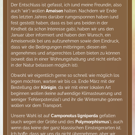
Der Entschluss ist gefasst, ich (und meine Freundin, also
auch 'wir') wollen
Ameisen
halten. Nachdem wir Ende
des letzten Jahres darüber rumgesponnen haben (und
fest gestellt haben, dass es bei uns beiden in der
Kindheit da schon Interesse gab), haben wir uns den
Januar über informiert und haben den Wunsch, ein
Ameisenvolk bei uns aufzunehmen sowie den Eindruck,
dass wir die Bedingungen mitbringen, diesen ein
angenehmes und artgerechtes Leben bieten zu können
(soweit das in einer Wohnungshaltung und nicht einfach
in der Natur belassen möglich ist).
Obwohl wir eigentlich gerne so schnell wie möglich los
legen möchten, warten wir bis ca. Ende März mit der
Bestellung der
Königin
, da wir mit einer lokalen Art
beginnen wollen (keine aufwendige Klimasteuerung und
weniger 'Fehlerpotenzial') und ihr die Winterruhe gönnen
wollen vor dem Transport.
Unsere Wahl ist auf
Camponotus ligniperda
gefallen
(auch wegen der Größe und des
Polymorphismus
'), auch
wenn das keine der ganz klassischen Einsteigerarten ist.
Ich hoffe, dass wir uns da nicht übernehmen, aber wir