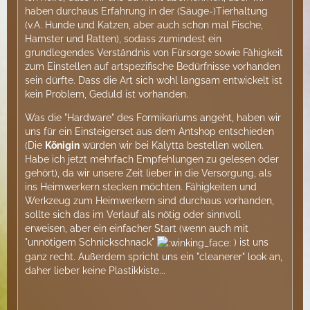
haben durchaus Erfahrung in der (Säuge-)Tierhaltung
(v.A. Hunde und Katzen, aber auch schon mal Fische,
Hamster und Ratten), sodass zumindest ein
grundlegendes Verständnis von Fürsorge sowie Fähigkeit
zum Einstellen auf artspezifische Bedürfnisse vorhanden
sein dürfte. Dass die Art sich wohl langsam entwickelt ist
kein Problem, Geduld ist vorhanden.
Was die "Hardware" des Formikariums angeht, haben wir
uns für ein Einsteigerset aus dem Antshop entschieden
(Die
Königin
würden wir bei Kalytta bestellen wollen.
Habe ich jetzt mehrfach Empfehlungen zu gelesen oder
gehört), da wir unsere Zeit lieber in die Versorgung, als
ins Heimwerkern stecken möchten. Fähigkeiten und
Werkzeug zum Heimwerkern sind durchaus vorhanden,
sollte sich das im Verlauf als nötig oder sinnvoll
erweisen, aber ein einfacher Start (wenn auch mit
"unnötigem Schnickschnack"
) ist uns
ganz recht. Außerdem spricht uns ein "cleanerer" look an,
daher lieber keine Plastikkiste...