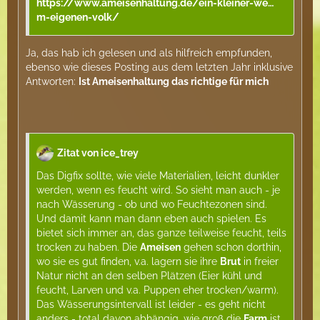
https://www.ameisenhaltung.de/ein-kleiner-we…
m-eigenen-volk/
Ja, das hab ich gelesen und als hilfreich empfunden,
ebenso wie dieses Posting aus dem letzten Jahr inklusive
Antworten:
Ist Ameisenhaltung das richtige für mich
Zitat von ice_trey
Das Digfix sollte, wie viele Materialien, leicht dunkler
werden, wenn es feucht wird. So sieht man auch - je
nach Wässerung - ob und wo Feuchtezonen sind.
Und damit kann man dann eben auch spielen. Es
bietet sich immer an, das ganze teilweise feucht, teils
trocken zu haben. Die
Ameisen
gehen schon dorthin,
wo sie es gut finden, v.a. lagern sie ihre
Brut
in freier
Natur nicht an den selben Plätzen (Eier kühl und
feucht, Larven und v.a. Puppen eher trocken/warm).
Das Wässerungsintervall ist leider - es geht nicht
anders - total davon abhängig, wie groß die
Farm
ist,