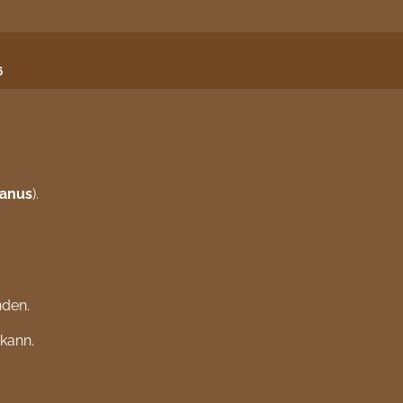
6
eanus
).
nden.
 kann.