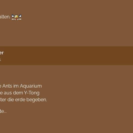
alten.
er
4
die Ants im Aquarium
sie aus dem Y-Tong
nter die erde begeben.
e...