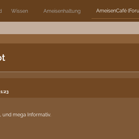
AmeisenCafé (For
d
Wissen
Ameisenhaltung
ot
1:23
l, und mega Informativ.