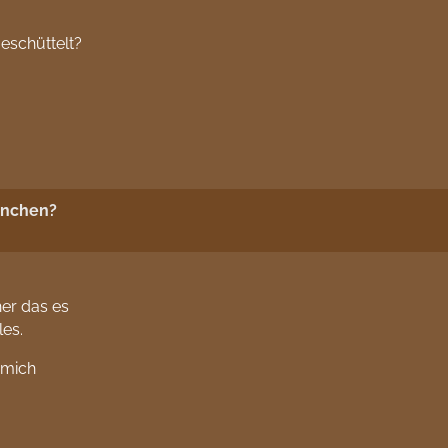
geschüttelt?
nnchen?
her das es
les.
 mich