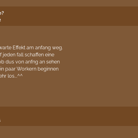
e?
2
warte Effekt am anfang weg.
 jeden fall schaffen eine
ob dus von anfng an sehen
mit ein paar Workern beginnen
hr los...^^
4