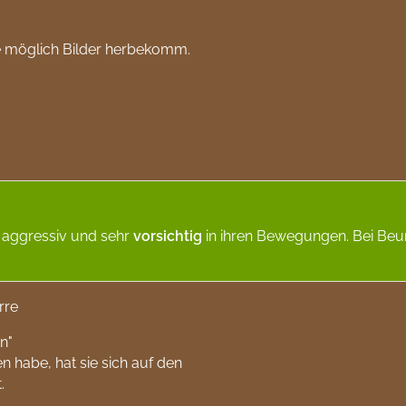
ie möglich Bilder herbekomm.
 aggressiv und sehr
vorsichtig
in ihren Bewegungen. Bei Be
rre
en"
n habe, hat sie sich auf den
.