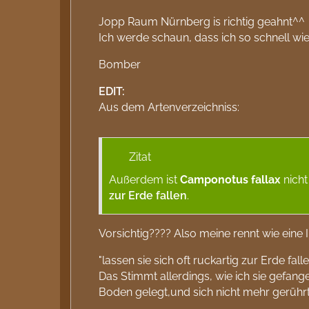
Jopp Raum Nürnberg is richtig geahnt^^
Ich werde schaun, dass ich so schnell w
Bomber
EDIT:
Aus dem Artenverzeichniss:
Zitat
Außerdem ist
Camponotus fallax
nicht
zur Erde fallen
.
Vorsichtig???? Also meine rennt wie eine I
"lassen sie sich oft ruckartig zur Erde fall
Das Stimmt allerdings, wie ich sie gefange
Boden gelegt,und sich nicht mehr gerührt