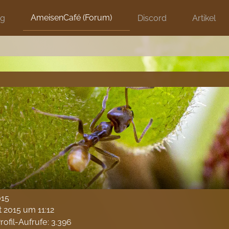
AmeisenCafé (Forum)
ng
Discord
Artikel
015
t 2015 um 11:12
rofil-Aufrufe
3.396