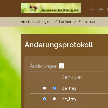
Dashboar
Ameisenhaltung.de
Lexikon
Formicidae
Änderungsprotokoll
Änderungen
9
Benutzer
ice_trey
ice_trey