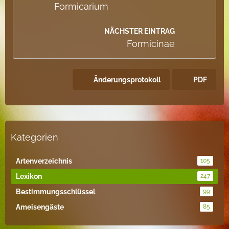
Formicarium
NÄCHSTER EINTRAG
Formicinae
Änderungsprotokoll
PDF
Kategorien
Artenverzeichnis
105
Lexikon
247
Bestimmungsschlüssel
99
Ameisengäste
85