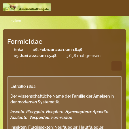
Lexikon
Formicidae
fink2
16. Februar 2021 um 18:46
15. Juni 2022 um 15:48
3.658 mal gelesen
Latreille 1802
Der wissenschaftliche Name der Familie der
Ameisen
in
der modernen Systematik.
Insecta
: Pterygota: Neoptera:
Hymenoptera
: Apocrita:
Aculeata:
Vespoidea
: Formicidae
Insekten
: Fluginsekten: Neufluegler: Hautfluegler: