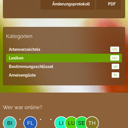
Änderungsprotokoll
PDF
Kategorien
Artenverzeichnis
105
Lexikon
247
Bestimmungsschlüssel
99
Ameisengäste
85
Wer war online?