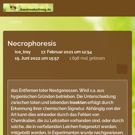
Lexikon
Necrophoresis
ice_trey
17. Februar 2021 um 12:54
15. Juni 2022 um 15:57
1.698 mal gelesen
das Entfernen toter Nestgenossen. Wird v.a. aus
hygienischen Gründen betrieben. Die Unterscheidung
zwischen toten und lebenden
Insekten
erfolgt durch
Erkennung ihrer chemischen Signatur. Abhängig von der
Art kann dies entweder durch das Fehlen von
Chemikalien, die zu Lebzeiten vorhanden sind, oder durch
solche, die in verfallenden Leichen freigesetzt werden,
mitgeteilt werden. In Experimenten wurde nachgewiesen,