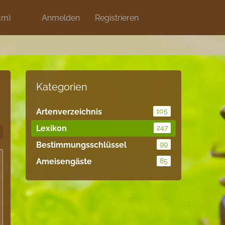
um)
Discord
Anmelden
Artikel
Registrieren
Blog
Shops
Kategorien
Artenverzeichnis
105
Lexikon
247
Bestimmungsschlüssel
99
Ameisengäste
85