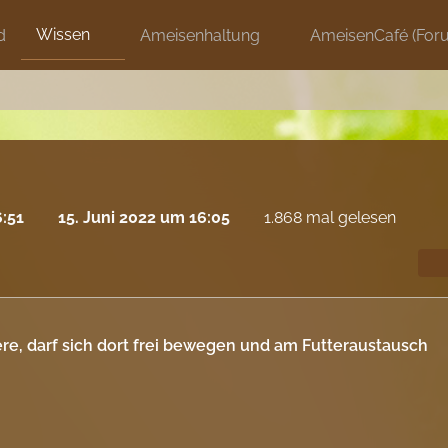
Wissen
d
Ameisenhaltung
AmeisenCafé (For
6:51
15. Juni 2022 um 16:05
1.868 mal gelesen
ere, darf sich dort frei bewegen und am Futteraustausch