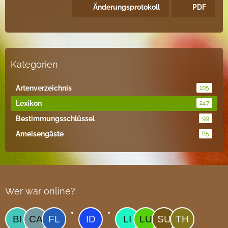
Änderungsprotokoll
PDF
Kategorien
Artenverzeichnis
105
Lexikon
247
Bestimmungsschlüssel
99
Ameisengäste
85
Wer war online?