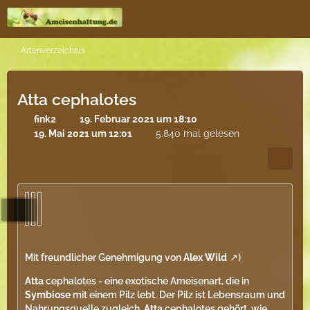
Artenverzeichnis
Atta cephalotes
fink2
19. Februar 2021 um 18:10
19. Mai 2021 um 12:01
5.840 mal gelesen
Mit freundlicher Genehmigung von
Alex Wild
)
Atta
cephalotes - eine exotische Ameisenart, die in
Symbiose
mit einem Pilz lebt. Der Pilz ist Lebensraum und
Nahrungsquelle zugleich.
Atta
cephalotes gehört, wie