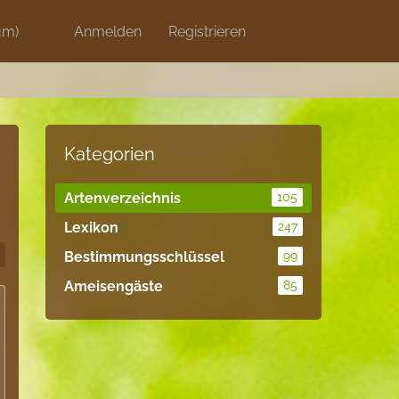
um)
Discord
Anmelden
Artikel
Registrieren
Blog
Shops
Kategorien
Artenverzeichnis
105
Lexikon
247
Bestimmungsschlüssel
99
Ameisengäste
85