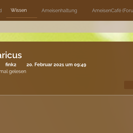
Wissen
d
Ameisenhaltung
AmeisenCafé (For
ricus
fink2
20. Februar 2021 um 09:49
mal gelesen