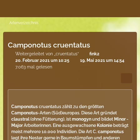
Artenverzeichnis
Camponotus cruentatus
Weitergeleitet von „cruentatus“
fink2
20. Februar 2021 um 10:25
19. Mai 2021 um 14:54
7.063 mal gelesen
Camponotus
cruentatus zählt zu den größten
Camponotus
-Arten (Süd)europas. Diese Art gründet
claustral
(ohne Fütterung), ist
monogyn
und bildet
Minor
-
Major
Arbeiterinnen. Eine ausgewachsene
Kolonie
beträgt
meist mehrere 10.000 Individien. Die Art C.
camponotus
legt ihre Nester gerne in Baumstümpfen und anderen