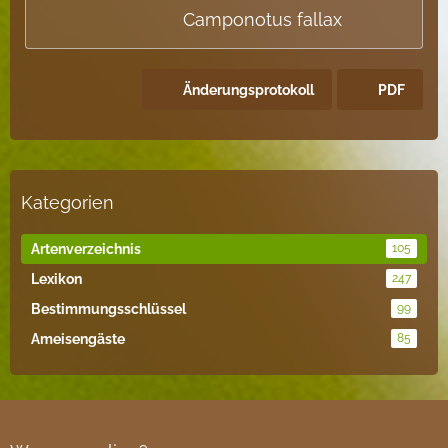
Camponotus fallax
Änderungsprotokoll
PDF
Kategorien
Artenverzeichnis
105
Lexikon
247
Bestimmungsschlüssel
99
Ameisengäste
85