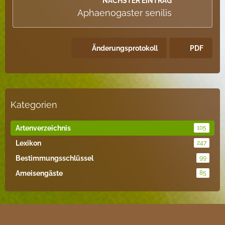
NÄCHSTER EINTRAG
Aphaenogaster senilis
Änderungsprotokoll
PDF
Kategorien
Artenverzeichnis
105
Lexikon
247
Bestimmungsschlüssel
99
Ameisengäste
85