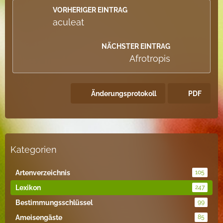
VORHERIGER EINTRAG
aculeat
NÄCHSTER EINTRAG
Afrotropis
Änderungsprotokoll
PDF
Kategorien
Artenverzeichnis
105
Lexikon
247
Bestimmungsschlüssel
99
Ameisengäste
85