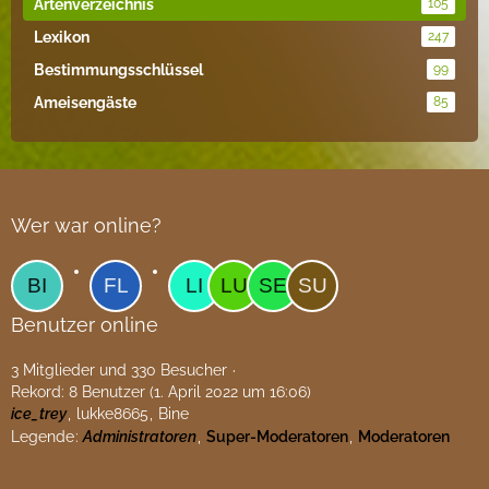
Artenverzeichnis
105
Lexikon
247
Bestimmungsschlüssel
99
Ameisengäste
85
Wer war online?
Benutzer online
3 Mitglieder und 330 Besucher
Rekord: 8 Benutzer (
1. April 2022 um 16:06
)
ice_trey
lukke8665
Bine
Legende
Administratoren
Super-Moderatoren
Moderatoren