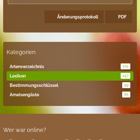
Änderungsprotokoll
PDF
Kategorien
Artenverzeichnis
105
Lexikon
247
Bestimmungsschlüssel
99
Ameisengäste
85
Wer war online?