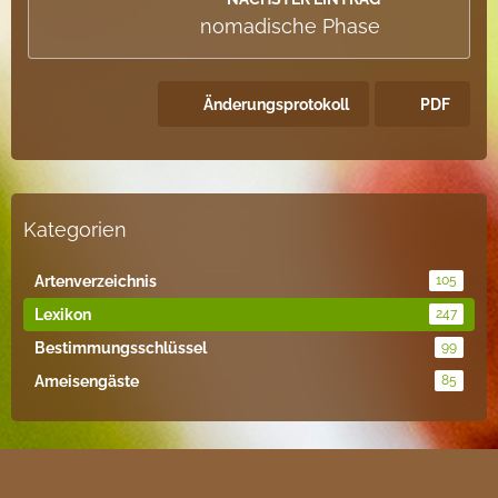
nomadische Phase
Änderungsprotokoll
PDF
Kategorien
Artenverzeichnis
105
Lexikon
247
Bestimmungsschlüssel
99
Ameisengäste
85