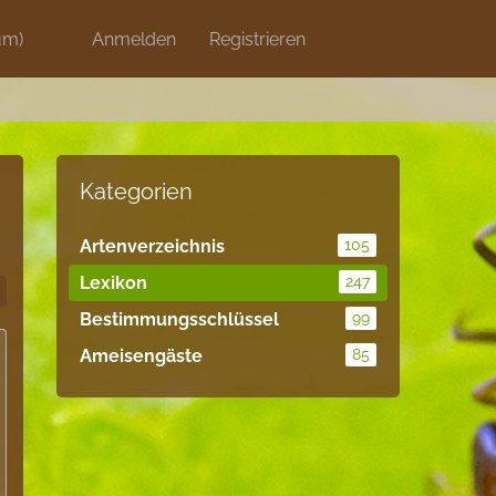
um)
Discord
Anmelden
Artikel
Registrieren
Blog
Shops
Kategorien
Artenverzeichnis
105
Lexikon
247
Bestimmungsschlüssel
99
Ameisengäste
85