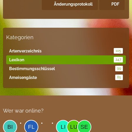
Änderungsprotokoll
PDF
Kategorien
Artenverzeichnis
105
Lexikon
247
Bestimmungsschlüssel
99
Ameisengäste
85
Wer war online?