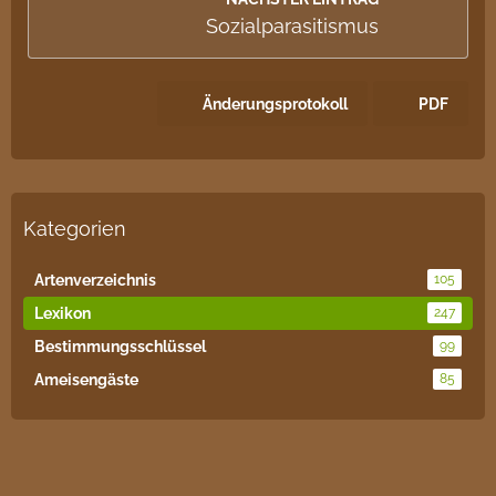
Sozialparasitismus
Änderungsprotokoll
PDF
Kategorien
Artenverzeichnis
105
Lexikon
247
Bestimmungsschlüssel
99
Ameisengäste
85