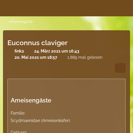
Ameisengäste
Euconnus claviger
fink2
24. März 2021 um 16:43
20. Mai 2021 um 18:57
1.889 mal gelesen
Ameisengäste
Familie:
Scydmaenidae (Ameisenkäfer)
Gattung: