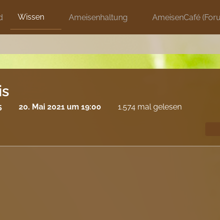
Wissen
d
Ameisenhaltung
AmeisenCafé (For
is
5
20. Mai 2021 um 19:00
1.574 mal gelesen