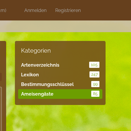
um)
Discord
Anmelden
Artikel
Registrieren
Blog
Shops
Kategorien
Artenverzeichnis
105
Lexikon
247
Bestimmungsschlüssel
99
Ameisengäste
85