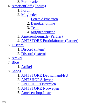
Formicarien
AmeisenCafé (Forum)
Forum
Mitglieder
Letzte Aktivitäten
Benutzer online
Team
Mitgliedersuche
Ameisenforum.de (Partner)
ANTSTORE Produktforum (Partner)
Discord
Discord (intern)
Discord (extern)
Artikel
Blog
Artikel
Shops
ANTSTORE Deutschland/EU
ANTSHOP Schweiz
ANTSHOP Österreich
ANTSTORE Norwegen
Ameisenshop-Liste