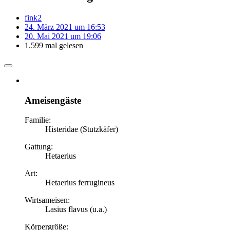
fink2
24. März 2021 um 16:53
20. Mai 2021 um 19:06
1.599 mal gelesen
Ameisengäste
Familie:
Histeridae (Stutzkäfer)
Gattung:
Hetaerius
Art:
Hetaerius ferrugineus
Wirtsameisen:
Lasius flavus (u.a.)
Körpergröße: