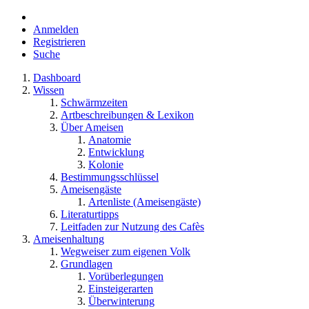
Anmelden
Registrieren
Suche
Dashboard
Wissen
Schwärmzeiten
Artbeschreibungen & Lexikon
Über Ameisen
Anatomie
Entwicklung
Kolonie
Bestimmungsschlüssel
Ameisengäste
Artenliste (Ameisengäste)
Literaturtipps
Leitfaden zur Nutzung des Cafès
Ameisenhaltung
Wegweiser zum eigenen Volk
Grundlagen
Vorüberlegungen
Einsteigerarten
Überwinterung