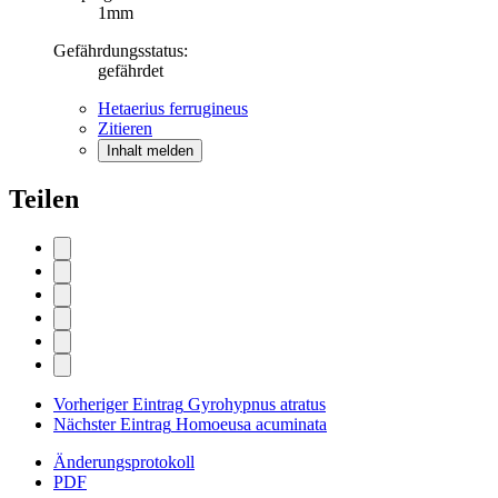
1mm
Gefährdungsstatus:
gefährdet
Hetaerius ferrugineus
Zitieren
Inhalt melden
Teilen
Vorheriger Eintrag
Gyrohypnus atratus
Nächster Eintrag
Homoeusa acuminata
Änderungsprotokoll
PDF