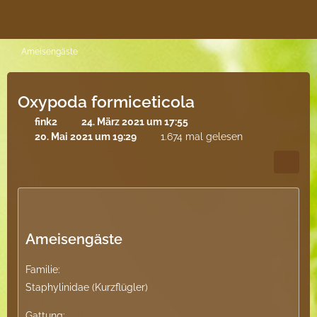
Ameisengäste
Oxypoda formiceticola
fink2
24. März 2021 um 17:55
20. Mai 2021 um 19:29
1.674 mal gelesen
Ameisengäste
Familie:
Staphylinidae (Kurzflügler)
Gattung: