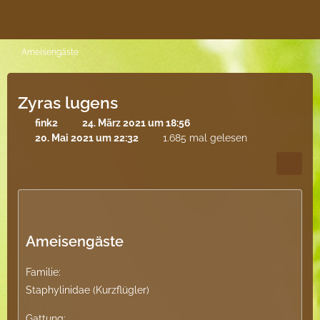
Ameisengäste
Zyras lugens
fink2
24. März 2021 um 18:56
20. Mai 2021 um 22:32
1.685 mal gelesen
Ameisengäste
Familie:
Staphylinidae (Kurzflügler)
Gattung: