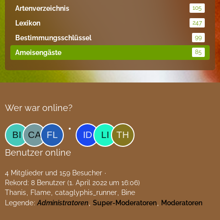
Artenverzeichnis
105
Lexikon
247
Bestimmungsschlüssel
99
Ameisengäste
85
Wer war online?
Benutzer online
4 Mitglieder und 159 Besucher
Rekord: 8 Benutzer (
1. April 2022 um 16:06
)
Thanis
Flame
cataglyphis_runner
Bine
Legende
Administratoren
Super-Moderatoren
Moderatoren