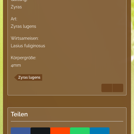
Zyras
Art:
Zyras lugens
Wirtsameisen:
Lasius fuliginosus
Körpergröße:
4mm
Zyras lugens
Teilen