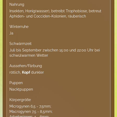
Nahrung
Insekten, Honig(wasser), betreibt Trophobiose, betreut
Aphiden- und Cocciden-Kolonien, räuberisch
Winterruhe
Ja
Schwärmzeit
Juli bis September zwischen 15:00 und 22:00 Uhr bei
schwülwarmen Wetter
Aussehen/Färbung
rötlich,
Kopf
dunkler
Puppen
Nacktpuppen
Körpergröße
Microgynen 6,5 - 7,5mm;
Macrogynen 7,5 - 8,5mm;
Arbeiterinnen: 4 - 6mm;