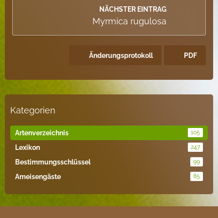
NÄCHSTER EINTRAG
Myrmica rugulosa
Änderungsprotokoll
PDF
Kategorien
Artenverzeichnis
105
Lexikon
247
Bestimmungsschlüssel
99
Ameisengäste
85