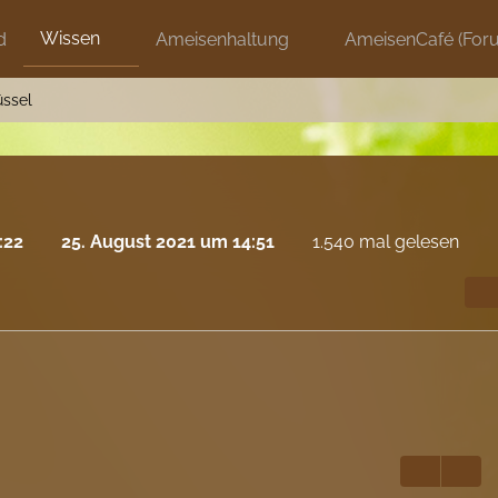
Wissen
d
Ameisenhaltung
AmeisenCafé (For
ssel
:22
25. August 2021 um 14:51
1.540 mal gelesen