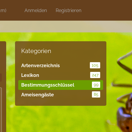
um)
Discord
Anmelden
Artikel
Registrieren
Blog
Shops
Kategorien
Artenverzeichnis
105
Lexikon
247
Bestimmungsschlüssel
99
Ameisengäste
85